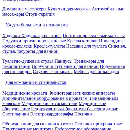
Домашние массажеры
Кушетки для массажа
Автомобильные
массажеры
Стоун-терапия
Уход за больными и пожилыми
Ходунки
Ходунки-роллаторы
Противопролежневые матрасы
Подушки противопролежневые
Кресла каталки
Инвалидные
кресла-коляски
Кресла-туалеты
Насадки для туалета
Сиденья,
стулья, табуреты для ванной
Туалетно-душевые стулья
Пандусы
Тренажеры для
реабилитации
Поручни и ступеньки для ванной
Подъемники
для инвалидов
Слуховые аппараты
Мебель для инвалидов
Для компаний и специалистов
Медицинские кровати
Физиотерапевтические аппараты
Дополнительное оборудование к кроватям и инвалидным
коляскам
Медицинские отсасыватели
Медицинское
оборудование
Рециркуляторы-облучатели бактерицидные
Светильники
Электрокардиографы
Носилки
Оборудование для салонов красоты
Столики прикроватные
Прикроватные мониторы
Лабораторное оборудование