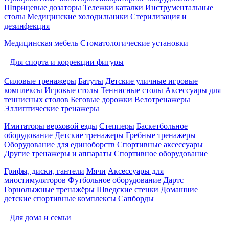
Шприцевые дозаторы
Тележки каталки
Инструментальные
столы
Медицинские холодильники
Стерилизация и
дезинфекция
Медицинская мебель
Стоматологические установки
Для спорта и коррекции фигуры
Силовые тренажеры
Батуты
Детские уличные игровые
комплексы
Игровые столы
Теннисные столы
Аксессуары для
теннисных столов
Беговые дорожки
Велотренажеры
Эллиптические тренажеры
Имитаторы верховой езды
Степперы
Баскетбольное
оборудование
Детские тренажеры
Гребные тренажеры
Оборудование для единоборств
Спортивные аксессуары
Другие тренажеры и аппараты
Спортивное оборудование
Грифы, диски, гантели
Мячи
Аксессуары для
миостимуляторов
Футбольное оборудование
Дартс
Горнолыжные тренажёры
Шведские стенки
Домашние
детские спортивные комплексы
Сапборды
Для дома и семьи