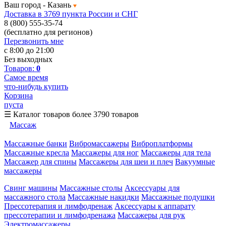
Ваш город -
Казань
Доставка в 3769 пункта России и СНГ
8 (800) 555-35-74
(бесплатно для регионов)
Перезвонить мне
с 8:00 до 21:00
Без выходных
Товаров:
0
Самое время
что-нибудь купить
Корзина
пуста
☰
Каталог товаров
более 3790 товаров
Массаж
Массажные банки
Вибромассажеры
Виброплатформы
Массажные кресла
Массажеры для ног
Массажеры для тела
Массажер для спины
Массажеры для шеи и плеч
Вакуумные
массажеры
Свинг машины
Массажные столы
Аксессуары для
массажного стола
Массажные накидки
Массажные подушки
Прессотерапия и лимфодренаж
Аксессуары к аппарату
прессотерапии и лимфодренажа
Массажеры для рук
Электромассажеры