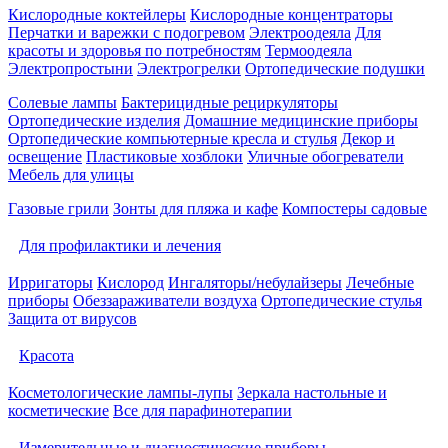
Кислородные коктейлеры
Кислородные концентраторы
Перчатки и варежки с подогревом
Электроодеяла
Для
красоты и здоровья по потребностям
Термоодеяла
Электропростыни
Электрогрелки
Ортопедические подушки
Солевые лампы
Бактерицидные рециркуляторы
Ортопедические изделия
Домашние медицинские приборы
Ортопедические компьютерные кресла и стулья
Декор и
освещение
Пластиковые хозблоки
Уличные обогреватели
Мебель для улицы
Газовые грили
Зонты для пляжа и кафе
Компостеры садовые
Для профилактики и лечения
Ирригаторы
Кислород
Ингаляторы/небулайзеры
Лечебные
приборы
Обеззараживатели воздуха
Ортопедические стулья
Защита от вирусов
Красота
Косметологические лампы-лупы
Зеркала настольные и
косметические
Все для парафинотерапии
Измерительные и диагностические приборы